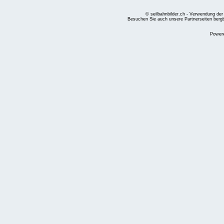
© seilbahnbilder.ch - Verwendung der
Besuchen Sie auch unsere Partnerseiten
berg
Power