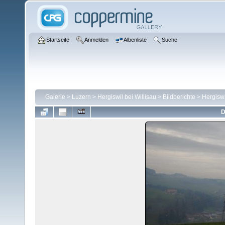
Startseite
Anmelden
Albenliste
Suche
Galerie
>
Luzern
>
Hergiswil bei Willisau
>
Bildberichte
>
Hergiswi
D