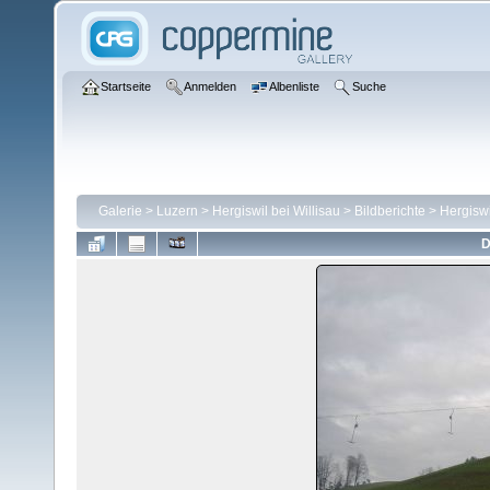
Startseite
Anmelden
Albenliste
Suche
Galerie
>
Luzern
>
Hergiswil bei Willisau
>
Bildberichte
>
Hergiswi
D