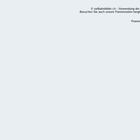
© seilbahnbilder.ch - Verwendung der
Besuchen Sie auch unsere Partnerseiten
berg
Power