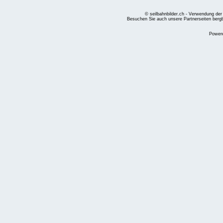
© seilbahnbilder.ch - Verwendung der
Besuchen Sie auch unsere Partnerseiten
berg
Power