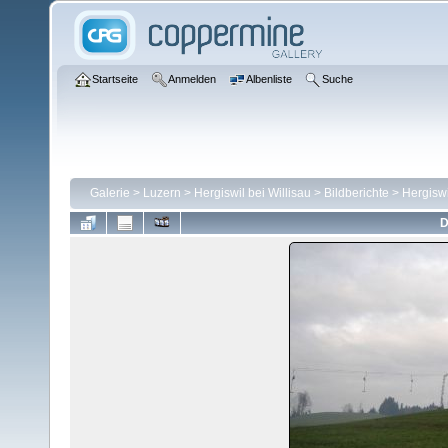
Startseite
Anmelden
Albenliste
Suche
Galerie
>
Luzern
>
Hergiswil bei Willisau
>
Bildberichte
>
Hergiswi
D