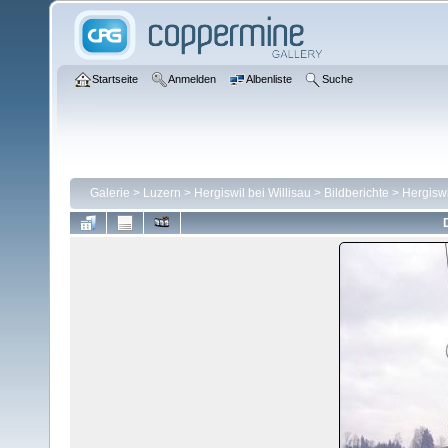
Startseite
Anmelden
Albenliste
Suche
Galerie
>
Luzern
>
Hergiswil bei Willisau
>
Bildberichte
>
Hergiswi