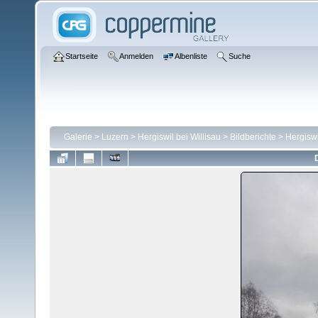
Startseite
Anmelden
Albenliste
Suche
Galerie
>
Luzern
>
Hergiswil bei Willisau
>
Bildberichte
>
Hergiswi