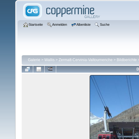
Startseite
Anmelden
Albenliste
Suche
Galerie
>
Wallis
>
Zermatt-Cervinia-Valtournenche
>
Bildberichte
D