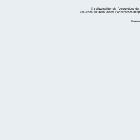
© seilbahnbilder.ch - Verwendung der
Besuchen Sie auch unsere Partnerseiten
berg
Power