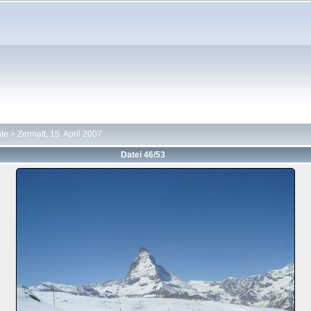
hte
>
Zermatt, 15. April 2007
Datei 46/53