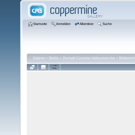
Startseite
Anmelden
Albenliste
Suche
Galerie
>
Wallis
>
Zermatt-Cervinia-Valtournenche
>
Bildberic