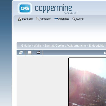
Startseite
Anmelden
Albenliste
Suche
Galerie
>
Wallis
>
Zermatt-Cervinia-Valtournenche
>
Bildberichte
D