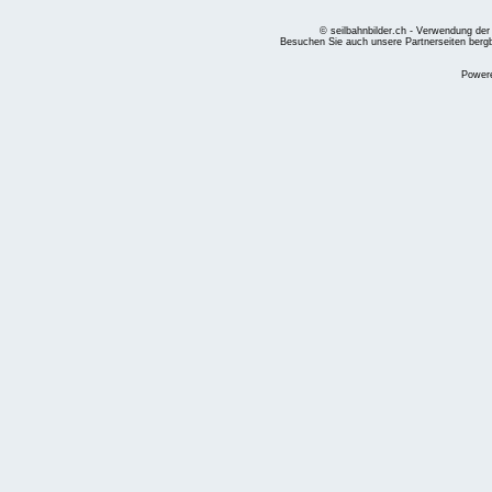
© seilbahnbilder.ch - Verwendung der
Besuchen Sie auch unsere Partnerseiten
berg
Power