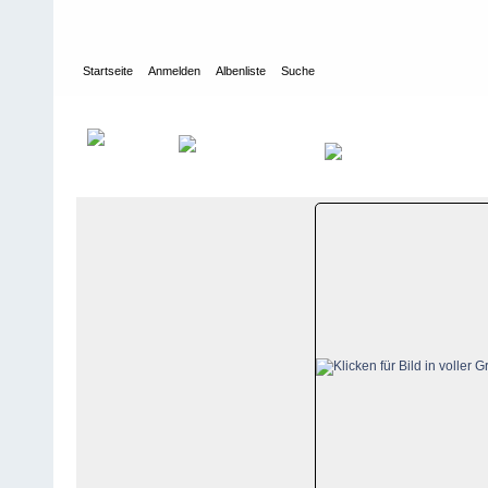
Startseite
Anmelden
Albenliste
Suche
Galerie
>
Wallis
>
Zermatt-Cervinia-Valtournenche
>
Bildberichte