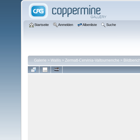
Startseite
Anmelden
Albenliste
Suche
Galerie
>
Wallis
>
Zermatt-Cervinia-Valtournenche
>
Bildberic