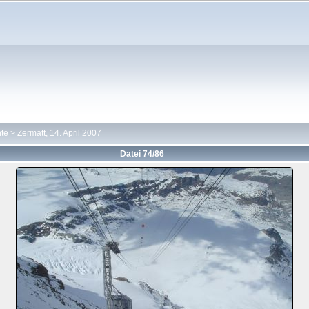
hte
>
Zermatt, 14. April 2007
Datei 74/86