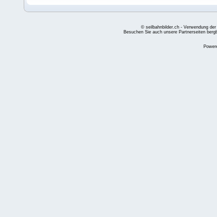
© seilbahnbilder.ch - Verwendung der
Besuchen Sie auch unsere Partnerseiten
berg
Power