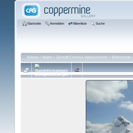
Startseite
Anmelden
Albenliste
Suche
Galerie
>
Wallis
>
Zermatt-Cervinia-Valtournenche
>
Bildberichte