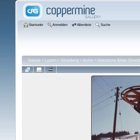
Startseite
Anmelden
Albenliste
Suche
Galerie
>
Luzern
>
Sörenberg
>
Archiv
>
Historische Bilder Sören