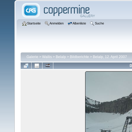
Startseite
Anmelden
Albenliste
Suche
Galerie
>
Wallis
>
Belalp
>
Bildberichte
>
Belalp, 12. April 2007
D