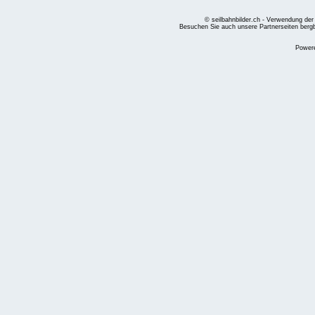
© seilbahnbilder.ch - Verwendung der
Besuchen Sie auch unsere Partnerseiten
berg
Power