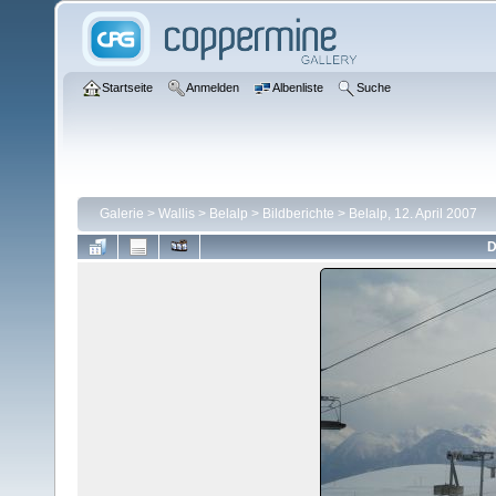
Startseite
Anmelden
Albenliste
Suche
Galerie
>
Wallis
>
Belalp
>
Bildberichte
>
Belalp, 12. April 2007
D