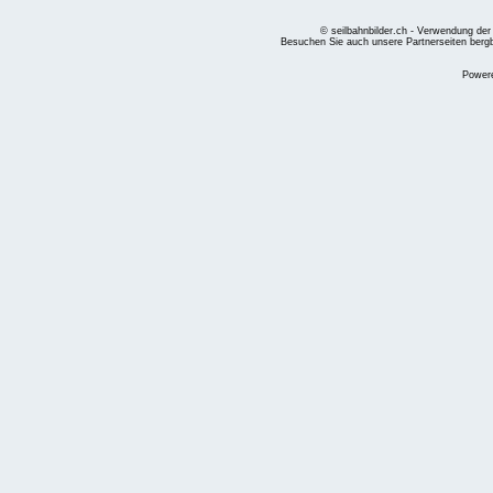
© seilbahnbilder.ch - Verwendung der
Besuchen Sie auch unsere Partnerseiten
berg
Power