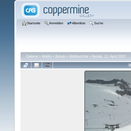
Startseite
Anmelden
Albenliste
Suche
Galerie
>
Wallis
>
Belalp
>
Bildberichte
>
Belalp, 12. April 2007
D