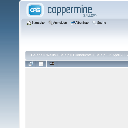
Startseite
Anmelden
Albenliste
Suche
Galerie
>
Wallis
>
Belalp
>
Bildberichte
>
Belalp, 12. April 200