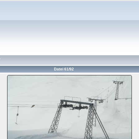
7
Datei 61/92