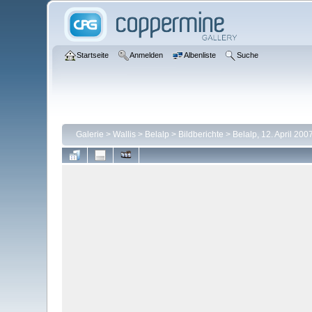
Startseite
Anmelden
Albenliste
Suche
Galerie
>
Wallis
>
Belalp
>
Bildberichte
>
Belalp, 12. April 200