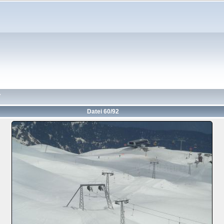
7
Datei 60/92