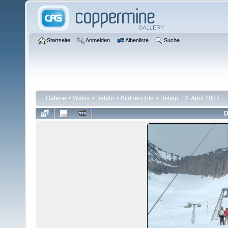
Startseite
Anmelden
Albenliste
Suche
Galerie
>
Wallis
>
Belalp
>
Bildberichte
>
Belalp, 12. April 2007
D