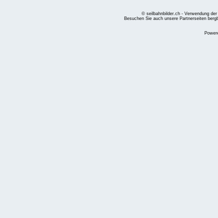
© seilbahnbilder.ch - Verwendung der
Besuchen Sie auch unsere Partnerseiten
berg
Power