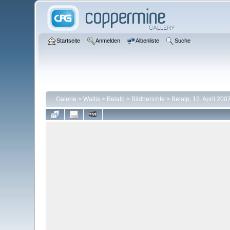
Startseite
Anmelden
Albenliste
Suche
Galerie
>
Wallis
>
Belalp
>
Bildberichte
>
Belalp, 12. April 200