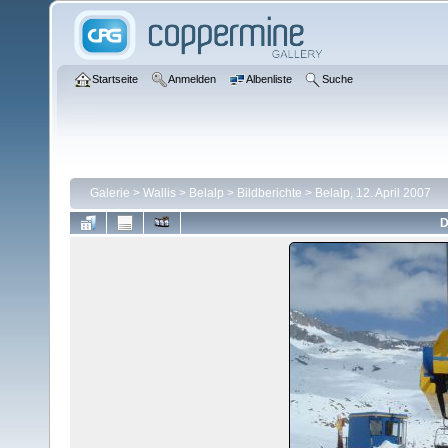
Startseite
Anmelden
Albenliste
Suche
Galerie
>
Wallis
>
Belalp
>
Bildberichte
>
Belalp, 12. April 2007
D