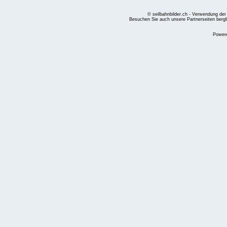
© seilbahnbilder.ch - Verwendung der
Besuchen Sie auch unsere Partnerseiten
berg
Power