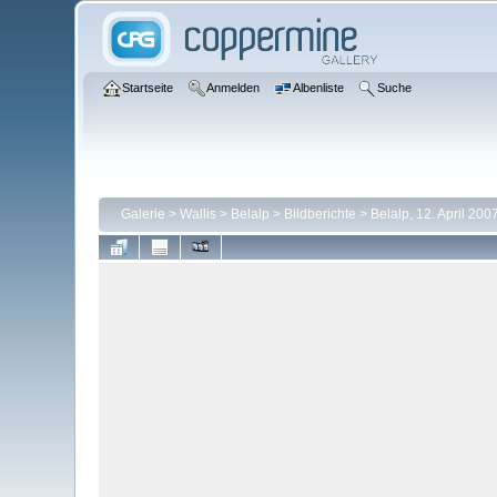
Startseite
Anmelden
Albenliste
Suche
Galerie
>
Wallis
>
Belalp
>
Bildberichte
>
Belalp, 12. April 200