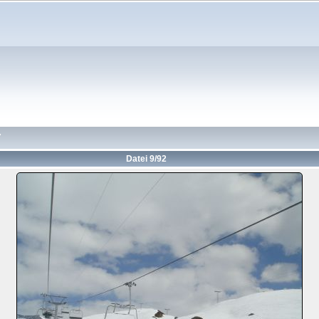
7
Datei 9/92