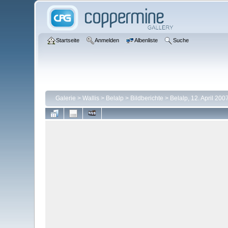
Startseite
Anmelden
Albenliste
Suche
Galerie
>
Wallis
>
Belalp
>
Bildberichte
>
Belalp, 12. April 200