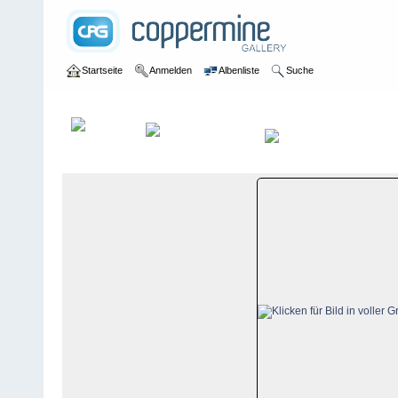
Startseite
Anmelden
Albenliste
Suche
Galerie
>
Wallis
>
Zermatt-Cervinia-Valtournenche
>
Bildberichte