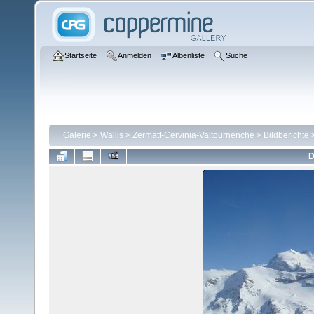
Startseite
Anmelden
Albenliste
Suche
Galerie
>
Wallis
>
Zermatt-Cervinia-Valtournenche
>
Bildberichte
D