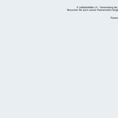
© seilbahnbilder.ch - Verwendung der
Besuchen Sie auch unsere Partnerseiten
berg
Power