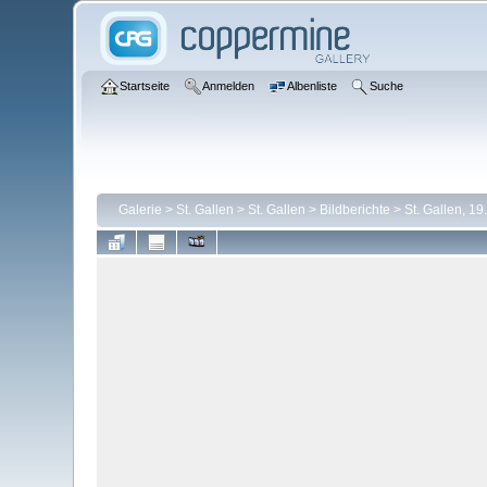
Startseite
Anmelden
Albenliste
Suche
Galerie
>
St. Gallen
>
St. Gallen
>
Bildberichte
>
St. Gallen, 19