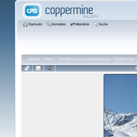
Startseite
Anmelden
Albenliste
Suche
Galerie
>
Wallis
>
Zermatt-Cervinia-Valtournenche
>
Bildberichte