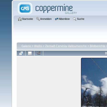
Startseite
Anmelden
Albenliste
Suche
Galerie
>
Wallis
>
Zermatt-Cervinia-Valtournenche
>
Bildberichte
D