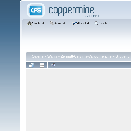
Startseite
Anmelden
Albenliste
Suche
Galerie
>
Wallis
>
Zermatt-Cervinia-Valtournenche
>
Bildberic