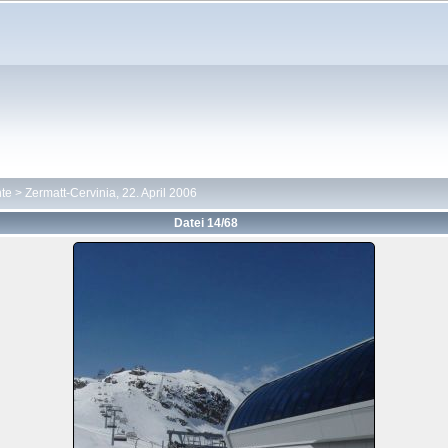
hte
>
Zermatt-Cervinia, 22. April 2006
Datei 14/68