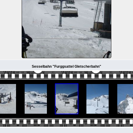
Sesselbahn "Furggsattel Gletscherbahn"