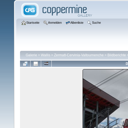
Startseite
Anmelden
Albenliste
Suche
Galerie
>
Wallis
>
Zermatt-Cervinia-Valtournenche
>
Bildberichte
D