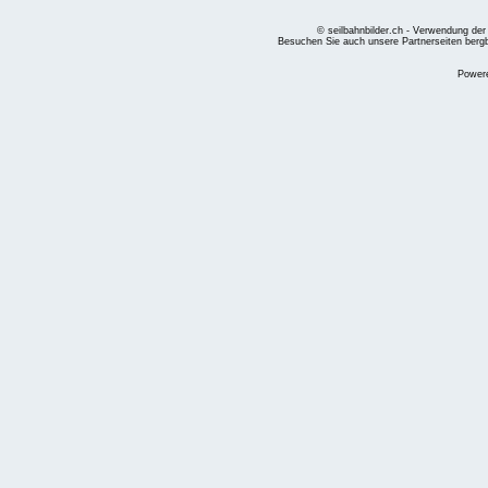
© seilbahnbilder.ch - Verwendung der
Besuchen Sie auch unsere Partnerseiten
berg
Power