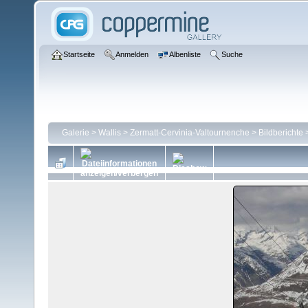
Startseite
Anmelden
Albenliste
Suche
Galerie
>
Wallis
>
Zermatt-Cervinia-Valtournenche
>
Bildberichte