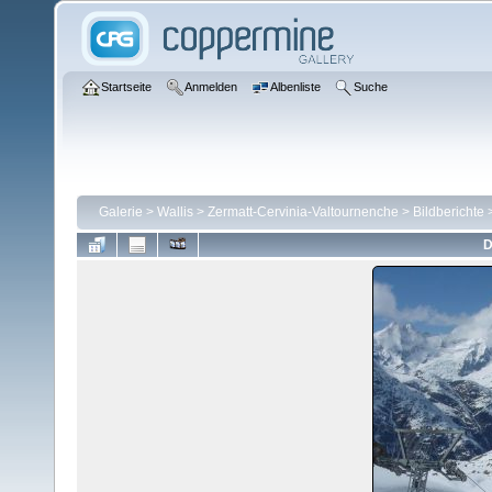
Startseite
Anmelden
Albenliste
Suche
Galerie
>
Wallis
>
Zermatt-Cervinia-Valtournenche
>
Bildberichte
D