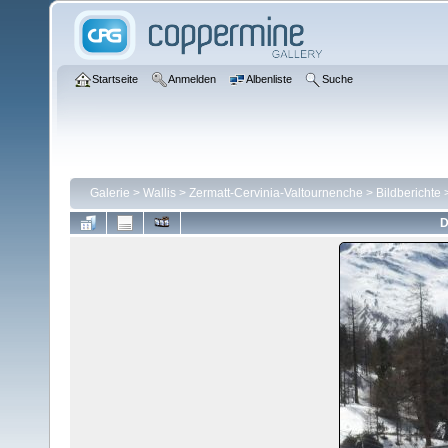
Startseite
Anmelden
Albenliste
Suche
Galerie
>
Wallis
>
Zermatt-Cervinia-Valtournenche
>
Bildberichte
D