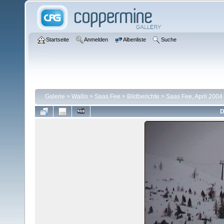
Startseite
Anmelden
Albenliste
Suche
Galerie
>
Wallis
>
Saas Fee
>
Bildberichte
>
Saas Fee, April 2004
D