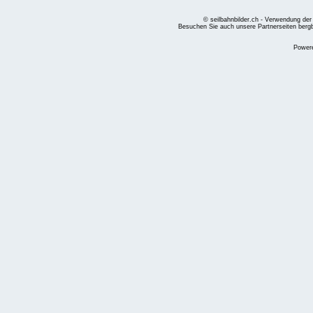
© seilbahnbilder.ch - Verwendung der
Besuchen Sie auch unsere Partnerseiten
berg
Power