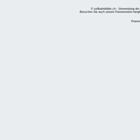
© seilbahnbilder.ch - Verwendung der
Besuchen Sie auch unsere Partnerseiten
berg
Power