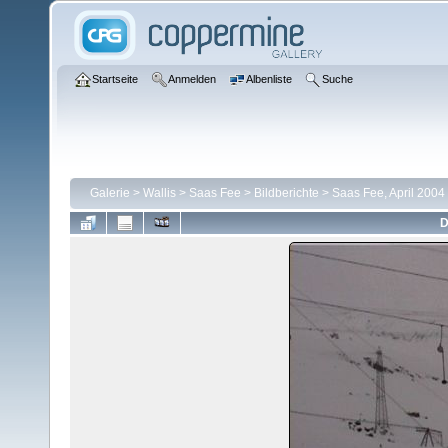
Startseite
Anmelden
Albenliste
Suche
Galerie
>
Wallis
>
Saas Fee
>
Bildberichte
>
Saas Fee, April 2004
D