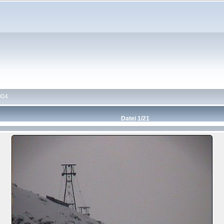
004
Datei 1/21