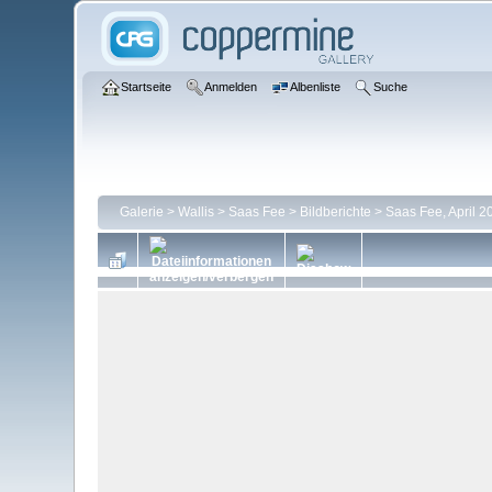
Startseite
Anmelden
Albenliste
Suche
Galerie
>
Wallis
>
Saas Fee
>
Bildberichte
>
Saas Fee, April 2