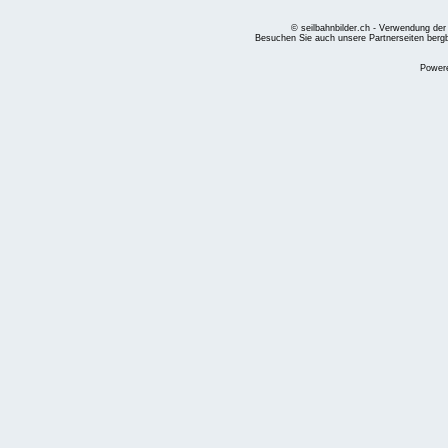
© seilbahnbilder.ch - Verwendung der
Besuchen Sie auch unsere Partnerseiten
berg
Power