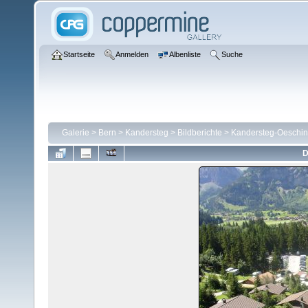
Startseite
Anmelden
Albenliste
Suche
Galerie
>
Bern
>
Kandersteg
>
Bildberichte
>
Kandersteg-Oeschin
D