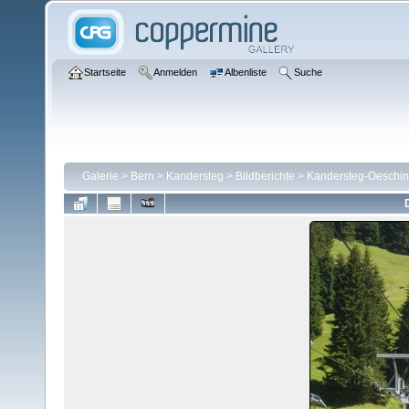
Startseite
Anmelden
Albenliste
Suche
Galerie
>
Bern
>
Kandersteg
>
Bildberichte
>
Kandersteg-Oeschin