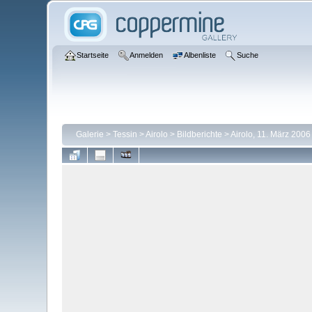
Startseite
Anmelden
Albenliste
Suche
Galerie
>
Tessin
>
Airolo
>
Bildberichte
>
Airolo, 11. März 2006