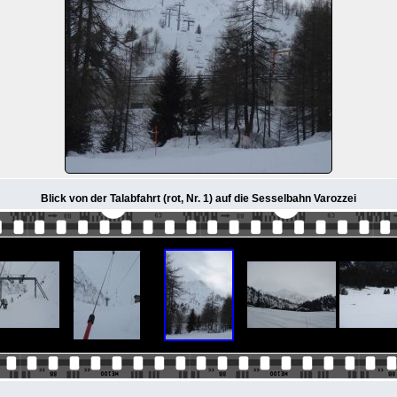
Blick von der Talabfahrt (rot, Nr. 1) auf die Sesselbahn Varozzei