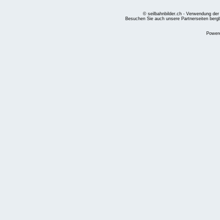
© seilbahnbilder.ch - Verwendung der
Besuchen Sie auch unsere Partnerseiten
berg
Power