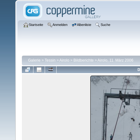
Startseite
Anmelden
Albenliste
Suche
Galerie
>
Tessin
>
Airolo
>
Bildberichte
>
Airolo, 11. März 2006
D