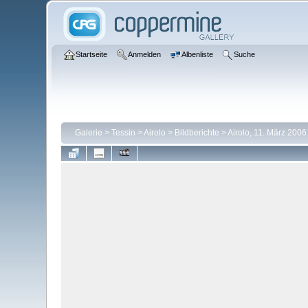
Startseite
Anmelden
Albenliste
Suche
Galerie
>
Tessin
>
Airolo
>
Bildberichte
>
Airolo, 11. März 2006