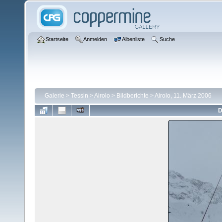
Startseite
Anmelden
Albenliste
Suche
Galerie
>
Tessin
>
Airolo
>
Bildberichte
>
Airolo, 11. März 2006
D