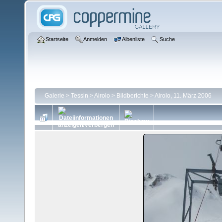
Startseite
Anmelden
Albenliste
Suche
Galerie
>
Tessin
>
Airolo
>
Bildberichte
>
Airolo, 11. März 2006