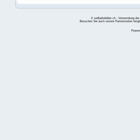
© seilbahnbilder.ch - Verwendung der
Besuchen Sie auch unsere Partnerseiten
berg
Power