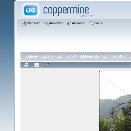
Startseite
Anmelden
Albenliste
Suche
Galerie
>
Luzern
>
Escholzmatt
>
Bildberichte
>
Eschlozmatt, 24.