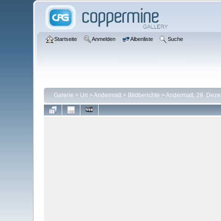
Startseite
Anmelden
Albenliste
Suche
Galerie
>
Uri
>
Andermatt
>
Bildberichte
>
Andermatt, 28. Dez