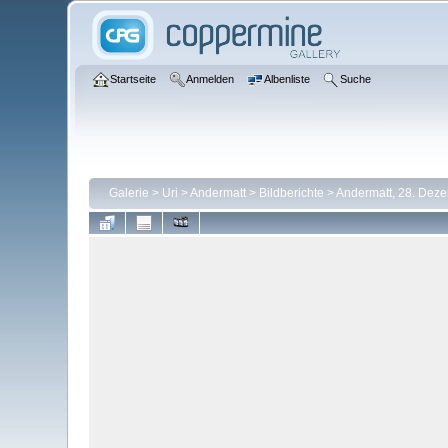
Startseite
Anmelden
Albenliste
Suche
Galerie
>
Uri
>
Andermatt
>
Bildberichte
>
Andermatt, 28. Dez