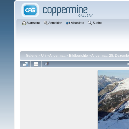
Startseite
Anmelden
Albenliste
Suche
Galerie
>
Uri
>
Andermatt
>
Bildberichte
>
Andermatt, 28. Dezemb
D