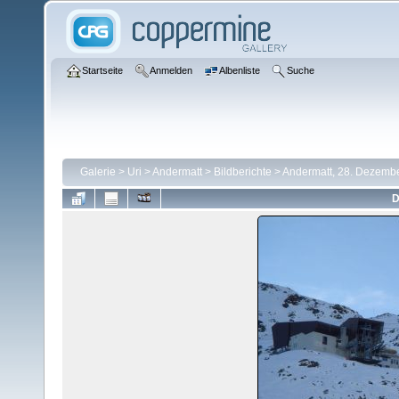
Startseite
Anmelden
Albenliste
Suche
Galerie
>
Uri
>
Andermatt
>
Bildberichte
>
Andermatt, 28. Dezemb
D