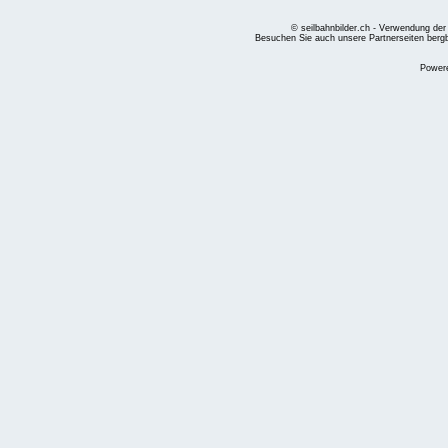
© seilbahnbilder.ch - Verwendung der
Besuchen Sie auch unsere Partnerseiten
berg
Power