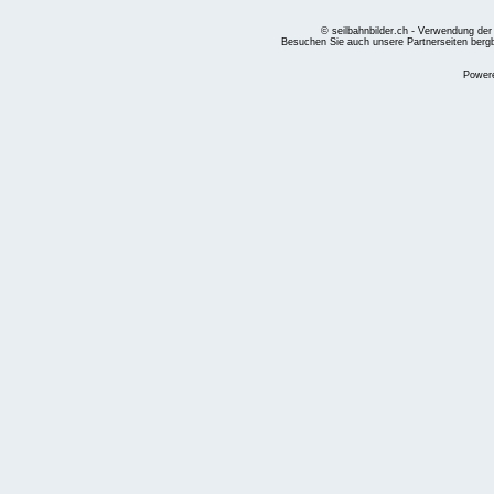
© seilbahnbilder.ch - Verwendung der
Besuchen Sie auch unsere Partnerseiten
berg
Power