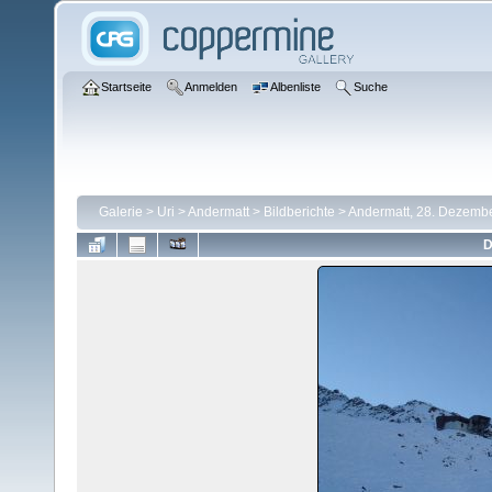
Startseite
Anmelden
Albenliste
Suche
Galerie
>
Uri
>
Andermatt
>
Bildberichte
>
Andermatt, 28. Dezemb
D