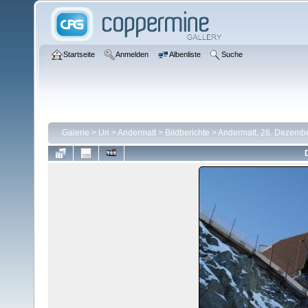
Startseite
Anmelden
Albenliste
Suche
Galerie
>
Uri
>
Andermatt
>
Bildberichte
>
Andermatt, 28. Dezemb