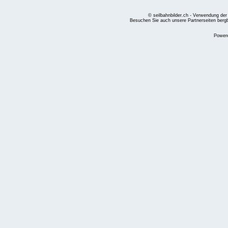
© seilbahnbilder.ch - Verwendung der
Besuchen Sie auch unsere Partnerseiten
berg
Power