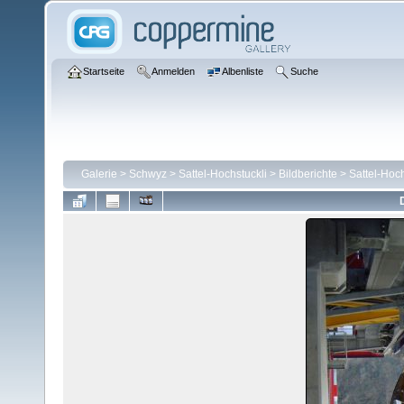
Startseite
Anmelden
Albenliste
Suche
Galerie
>
Schwyz
>
Sattel-Hochstuckli
>
Bildberichte
>
Sattel-Hoch